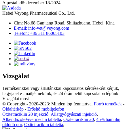
A postai idő: december 18-2024
Hebei Veyong Pharmaceutical Co., Ltd.
Cím: No.68 Ganjiang Road, Shijiazhuang, Hebei, Kína
E-mail: info-vet@veyong.com
Telefon: +86 311 86065103
Vizsgálat
Termékeinkkel vagy árlistánkkal kapcsolatos kérdésekért kérjük,
hagyja el e -mailjét nekünk, és 24 órán belül kapcsolatba lépünk.
Vizsgálat most
© Copyright - 2020-2023: Minden jog fenntartva.
Forró termékek
-
Oldaltérkép
-
Erősítő mobiltelefon
Oxitetraciklin 20 injekció
,
Állatgyógyászati ​​injekció
,
Albendazole+ivermectin tabletta
,
Oxitetraciklin 20
,
45% tiamulin
oldódó por
,
Oxitetraciklin tabletta
,