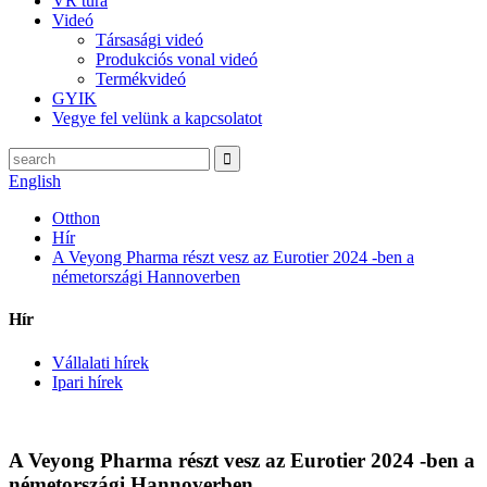
VR túra
Videó
Társasági videó
Produkciós vonal videó
Termékvideó
GYIK
Vegye fel velünk a kapcsolatot
English
Otthon
Hír
A Veyong Pharma részt vesz az Eurotier 2024 -ben a
németországi Hannoverben
Hír
Vállalati hírek
Ipari hírek
A Veyong Pharma részt vesz az Eurotier 2024 -ben a
németországi Hannoverben