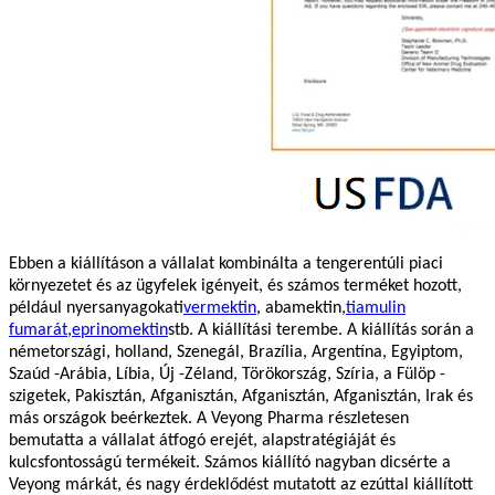
Ebben a kiállításon a vállalat kombinálta a tengerentúli piaci
környezetet és az ügyfelek igényeit, és számos terméket hozott,
például nyersanyagokat
ivermektin
, abamektin,
tiamulin
fumarát
,
eprinomektin
stb. A kiállítási terembe. A kiállítás során a
németországi, holland, Szenegál, Brazília, Argentína, Egyiptom,
Szaúd -Arábia, Líbia, Új -Zéland, Törökország, Szíria, a Fülöp -
szigetek, Pakisztán, Afganisztán, Afganisztán, Afganisztán, Irak és
más országok beérkeztek. A Veyong Pharma részletesen
bemutatta a vállalat átfogó erejét, alapstratégiáját és
kulcsfontosságú termékeit. Számos kiállító nagyban dicsérte a
Veyong márkát, és nagy érdeklődést mutatott az ezúttal kiállított