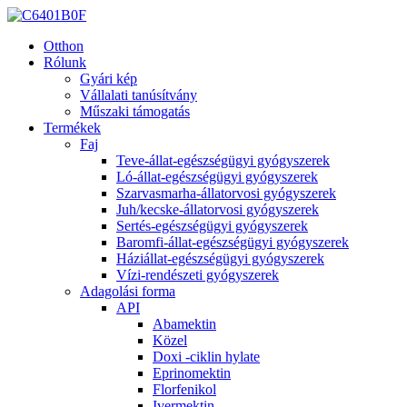
Otthon
Rólunk
Gyári kép
Vállalati tanúsítvány
Műszaki támogatás
Termékek
Faj
Teve-állat-egészségügyi gyógyszerek
Ló-állat-egészségügyi gyógyszerek
Szarvasmarha-állatorvosi gyógyszerek
Juh/kecske-állatorvosi gyógyszerek
Sertés-egészségügyi gyógyszerek
Baromfi-állat-egészségügyi gyógyszerek
Háziállat-egészségügyi gyógyszerek
Vízi-rendészeti gyógyszerek
Adagolási forma
API
Abamektin
Közel
Doxi -ciklin hylate
Eprinomektin
Florfenikol
Ivermektin