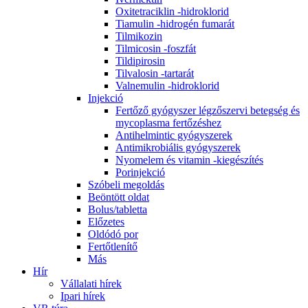
Oxitetraciklin -hidroklorid
Tiamulin -hidrogén fumarát
Tilmikozin
Tilmicosin -foszfát
Tildipirosin
Tilvalosin -tartarát
Valnemulin -hidroklorid
Injekció
Fertőző gyógyszer légzőszervi betegség és
mycoplasma fertőzéshez
Antihelmintic gyógyszerek
Antimikrobiális gyógyszerek
Nyomelem és vitamin -kiegészítés
Porinjekció
Szóbeli megoldás
Beöntött oldat
Bolus/tabletta
Előzetes
Oldódó por
Fertőtlenítő
Más
Hír
Vállalati hírek
Ipari hírek