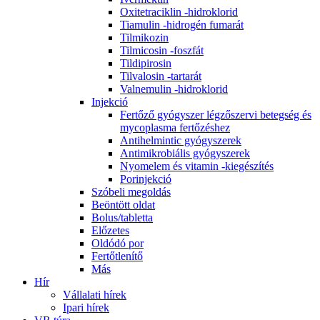
Oxitetraciklin -hidroklorid
Tiamulin -hidrogén fumarát
Tilmikozin
Tilmicosin -foszfát
Tildipirosin
Tilvalosin -tartarát
Valnemulin -hidroklorid
Injekció
Fertőző gyógyszer légzőszervi betegség és
mycoplasma fertőzéshez
Antihelmintic gyógyszerek
Antimikrobiális gyógyszerek
Nyomelem és vitamin -kiegészítés
Porinjekció
Szóbeli megoldás
Beöntött oldat
Bolus/tabletta
Előzetes
Oldódó por
Fertőtlenítő
Más
Hír
Vállalati hírek
Ipari hírek