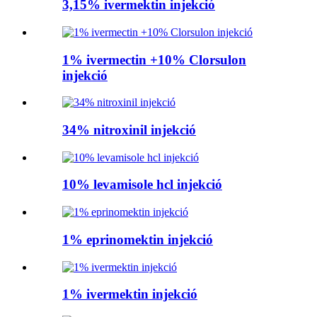
3,15% ivermektin injekció
1% ivermectin +10% Clorsulon
injekció
34% nitroxinil injekció
10% levamisole hcl injekció
1% eprinomektin injekció
1% ivermektin injekció