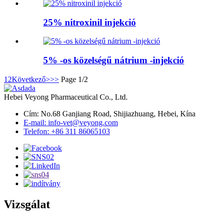
25% nitroxinil injekció
5% -os közelségű nátrium -injekció
1
2
Következő>
>>
Page 1/2
Hebei Veyong Pharmaceutical Co., Ltd.
Cím: No.68 Ganjiang Road, Shijiazhuang, Hebei, Kína
E-mail: info-vet@veyong.com
Telefon: +86 311 86065103
Vizsgálat