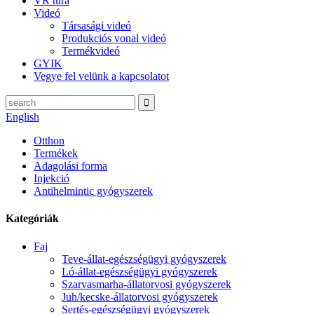
VR túra
Videó
Társasági videó
Produkciós vonal videó
Termékvideó
GYIK
Vegye fel velünk a kapcsolatot
English
Otthon
Termékek
Adagolási forma
Injekció
Antihelmintic gyógyszerek
Kategóriák
Faj
Teve-állat-egészségügyi gyógyszerek
Ló-állat-egészségügyi gyógyszerek
Szarvasmarha-állatorvosi gyógyszerek
Juh/kecske-állatorvosi gyógyszerek
Sertés-egészségügyi gyógyszerek