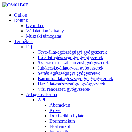
Otthon
Rólunk
Gyári kép
Vállalati tanúsítvány
Műszaki támogatás
Termékek
Faj
Teve-állat-egészségügyi gyógyszerek
Ló-állat-egészségügyi gyógyszerek
Szarvasmarha-állatorvosi gyógyszerek
Juh/kecske-állatorvosi gyógyszerek
Sertés-egészségügyi gyógyszerek
Baromfi-állat-egészségügyi gyógyszerek
Háziállat-egészségügyi gyógyszerek
Vízi-rendészeti gyógyszerek
Adagolási forma
API
Abamektin
Közel
Doxi -ciklin hylate
Eprinomektin
Florfenikol
Ivermektin