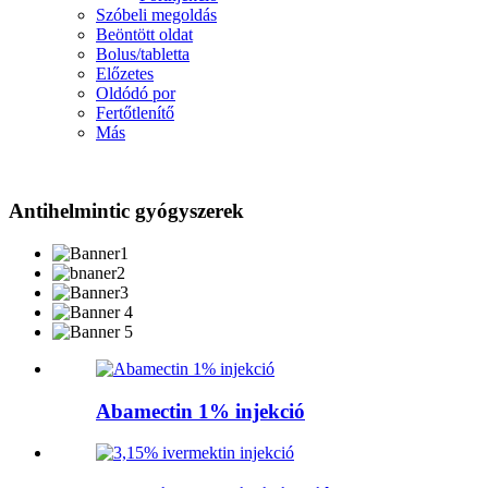
Szóbeli megoldás
Beöntött oldat
Bolus/tabletta
Előzetes
Oldódó por
Fertőtlenítő
Más
Antihelmintic gyógyszerek
Abamectin 1% injekció