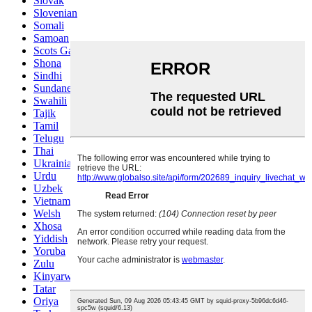
Slovak
Slovenian
Somali
Samoan
Scots Gaelic
Shona
Sindhi
Sundanese
Swahili
Tajik
Tamil
Telugu
Thai
Ukrainian
Urdu
Uzbek
Vietnamese
Welsh
Xhosa
Yiddish
Yoruba
Zulu
Kinyarwanda
Tatar
Oriya