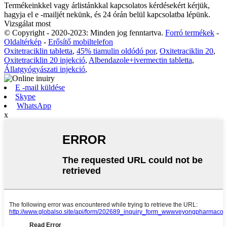
Termékeinkkel vagy árlistánkkal kapcsolatos kérdésekért kérjük,
hagyja el e -mailjét nekünk, és 24 órán belül kapcsolatba lépünk.
Vizsgálat most
© Copyright - 2020-2023: Minden jog fenntartva.
Forró termékek
-
Oldaltérkép
-
Erősítő mobiltelefon
Oxitetraciklin tabletta
,
45% tiamulin oldódó por
,
Oxitetraciklin 20
,
Oxitetraciklin 20 injekció
,
Albendazole+ivermectin tabletta
,
Állatgyógyászati ​​injekció
,
E -mail küldése
Skype
WhatsApp
x