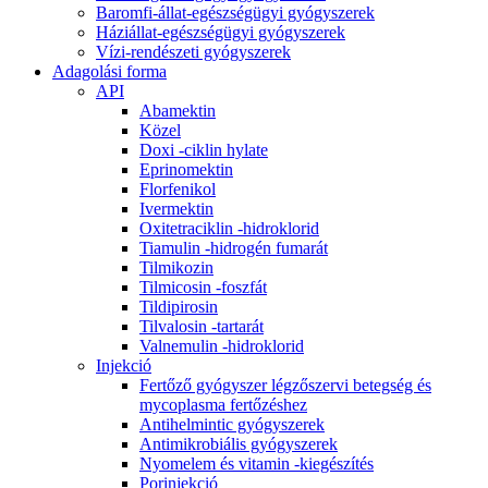
Baromfi-állat-egészségügyi gyógyszerek
Háziállat-egészségügyi gyógyszerek
Vízi-rendészeti gyógyszerek
Adagolási forma
API
Abamektin
Közel
Doxi -ciklin hylate
Eprinomektin
Florfenikol
Ivermektin
Oxitetraciklin -hidroklorid
Tiamulin -hidrogén fumarát
Tilmikozin
Tilmicosin -foszfát
Tildipirosin
Tilvalosin -tartarát
Valnemulin -hidroklorid
Injekció
Fertőző gyógyszer légzőszervi betegség és
mycoplasma fertőzéshez
Antihelmintic gyógyszerek
Antimikrobiális gyógyszerek
Nyomelem és vitamin -kiegészítés
Porinjekció