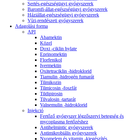
Sertés-egészségügyi gyógyszerek
Baromfi-állat-egészségügyi gyógyszerek
Háziállat-egészségügyi gyógyszerek
Vízi-rendészeti gyógyszerek
Adagolási forma
API
Abamektin
Közel
Doxi -ciklin hylate
Eprinomektin
Florfenikol
Ivermektin
Oxitetraciklin -hidroklorid
Tiamulin -hidrogén fumarát
Tilmikozin
Tilmicosin -foszfát
Tildipirosin
Tilvalosin -tartarát
Valnemulin -hidroklorid
Injekció
Fertőző gyógyszer légzőszervi betegség és
mycoplasma fertőzéshez
Antihelmintic gyógyszerek
Antimikrobiális gyógyszerek
Nyomelem és vitamin -kiegészítés