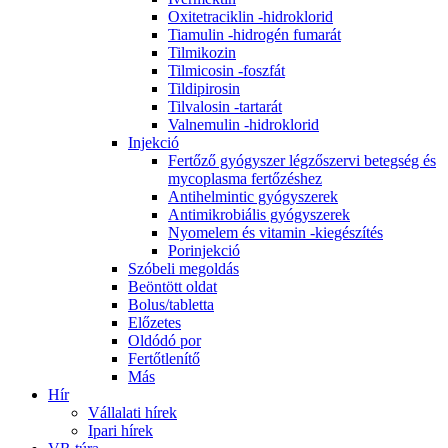
Oxitetraciklin -hidroklorid
Tiamulin -hidrogén fumarát
Tilmikozin
Tilmicosin -foszfát
Tildipirosin
Tilvalosin -tartarát
Valnemulin -hidroklorid
Injekció
Fertőző gyógyszer légzőszervi betegség és
mycoplasma fertőzéshez
Antihelmintic gyógyszerek
Antimikrobiális gyógyszerek
Nyomelem és vitamin -kiegészítés
Porinjekció
Szóbeli megoldás
Beöntött oldat
Bolus/tabletta
Előzetes
Oldódó por
Fertőtlenítő
Más
Hír
Vállalati hírek
Ipari hírek