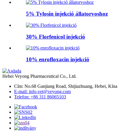
5% Tylosin injekció állatorvoshoz
30% Florfenicol injekció
10% enrofloxacin injekció
Hebei Veyong Pharmaceutical Co., Ltd.
Cím: No.68 Ganjiang Road, Shijiazhuang, Hebei, Kína
E-mail: info-vet@veyong.com
Telefon: +86 311 86065103