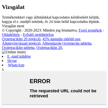
Vizsgálat
Termékeinkkel vagy árlistánkkal kapcsolatos kérdésekért kérjük,
hagyja el e -mailjét nekünk, és 24 órán belül kapcsolatba lépünk.
Vizsgálat most
© Copyright - 2020-2023: Minden jog fenntartva.
Forró termékek
-
Oldaltérkép
-
Erősítő mobiltelefon
Oxitetraciklin 20 injekció
,
45% tiamulin oldódó por
,
Állatgyógyászati ​​injekció
,
Albendazole+ivermectin tabletta
,
Oxitetraciklin tabletta
,
Oxitetraciklin 20
,
E -mail küldése
Skype
WhatsApp
x