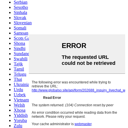
Serbian
Sesotho
Sinhala
Slovak
Slovenian
Somali
Samoan
Scots Gaelic
Shona
Sindhi
Sundanese
Swahili
Tajik
Tamil
Telugu
Thai
Ukrainian
Urdu
Uzbek
Vietnamese
Welsh
Xhosa
Yiddish
Yoruba
Zulu