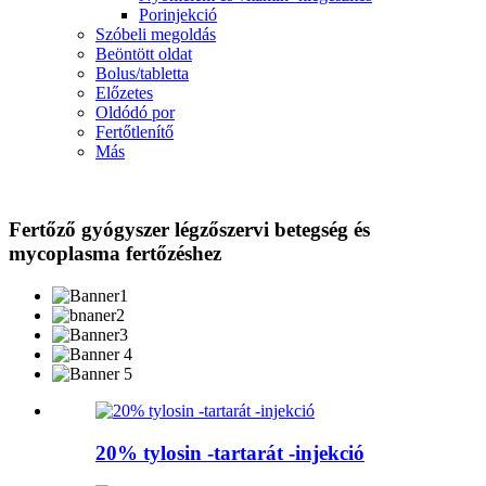
Porinjekció
Szóbeli megoldás
Beöntött oldat
Bolus/tabletta
Előzetes
Oldódó por
Fertőtlenítő
Más
Fertőző gyógyszer légzőszervi betegség és
mycoplasma fertőzéshez
20% tylosin -tartarát -injekció