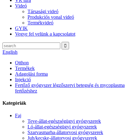
VR túra
Videó
Társasági videó
Produkciós vonal videó
Termékvideó
GYIK
Vegye fel velünk a kapcsolatot
English
Otthon
Termékek
Adagolási forma
Injekció
Fertőző gyógyszer légzőszervi betegség és mycoplasma
fertőzéshez
Kategóriák
Faj
Teve-állat-egészségügyi gyógyszerek
Ló-állat-egészségügyi gyógyszerek
Szarvasmarha-állatorvosi gyógyszerek
Juh/kecske-állatorvosi gyógyszerek