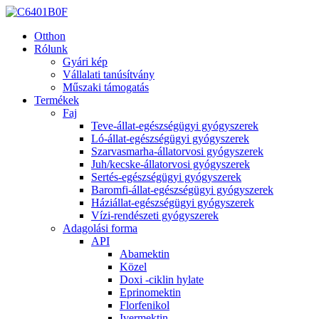
Otthon
Rólunk
Gyári kép
Vállalati tanúsítvány
Műszaki támogatás
Termékek
Faj
Teve-állat-egészségügyi gyógyszerek
Ló-állat-egészségügyi gyógyszerek
Szarvasmarha-állatorvosi gyógyszerek
Juh/kecske-állatorvosi gyógyszerek
Sertés-egészségügyi gyógyszerek
Baromfi-állat-egészségügyi gyógyszerek
Háziállat-egészségügyi gyógyszerek
Vízi-rendészeti gyógyszerek
Adagolási forma
API
Abamektin
Közel
Doxi -ciklin hylate
Eprinomektin
Florfenikol
Ivermektin