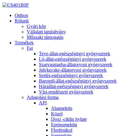
Otthon
Rólunk
Gyári kép
Vállalati tanúsítvány
Műszaki támogatás
Termékek
Faj
Teve-állat-egészségügyi gyógyszerek
Ló-állat-egészségügyi gyógyszerek
Szarvasmarha-állatorvosi gyógyszerek
Juh/kecske-állatorvosi gyógyszerek
Sertés-egészségügyi gyógyszerek
Baromfi-állat-egészségügyi gyógyszerek
Háziállat-egészségügyi gyógyszerek
Vízi-rendészeti gyógyszerek
Adagolási forma
API
Abamektin
Közel
Doxi -ciklin hylate
Eprinomektin
Florfenikol
Ivermektin