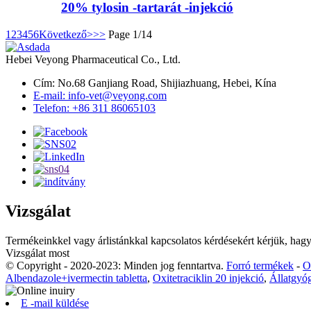
20% tylosin -tartarát -injekció
1
2
3
4
5
6
Következő>
>>
Page 1/14
Hebei Veyong Pharmaceutical Co., Ltd.
Cím: No.68 Ganjiang Road, Shijiazhuang, Hebei, Kína
E-mail: info-vet@veyong.com
Telefon: +86 311 86065103
Vizsgálat
Termékeinkkel vagy árlistánkkal kapcsolatos kérdésekért kérjük, hagyj
Vizsgálat most
© Copyright - 2020-2023: Minden jog fenntartva.
Forró termékek
-
O
Albendazole+ivermectin tabletta
,
Oxitetraciklin 20 injekció
,
Állatgyógy
E -mail küldése