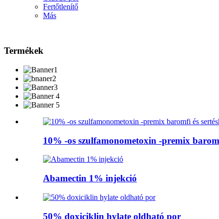
Fertőtlenítő
Más
Termékek
10% -os szulfamonometoxin -premix baromfi
Abamectin 1% injekció
50% doxiciklin hylate oldható por