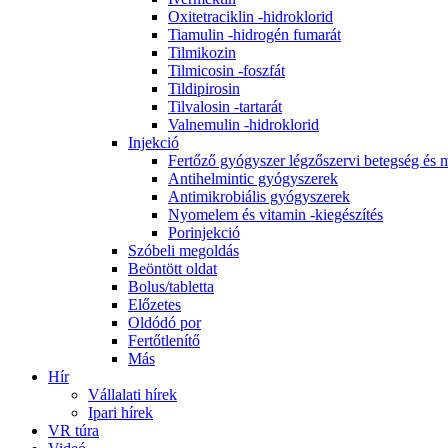
Oxitetraciklin -hidroklorid
Tiamulin -hidrogén fumarát
Tilmikozin
Tilmicosin -foszfát
Tildipirosin
Tilvalosin -tartarát
Valnemulin -hidroklorid
Injekció
Fertőző gyógyszer légzőszervi betegség és 
Antihelmintic gyógyszerek
Antimikrobiális gyógyszerek
Nyomelem és vitamin -kiegészítés
Porinjekció
Szóbeli megoldás
Beöntött oldat
Bolus/tabletta
Előzetes
Oldódó por
Fertőtlenítő
Más
Hír
Vállalati hírek
Ipari hírek
VR túra