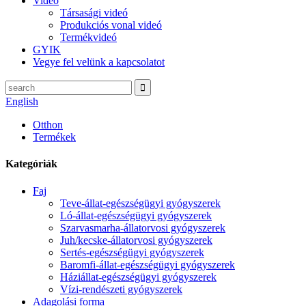
Videó
Társasági videó
Produkciós vonal videó
Termékvideó
GYIK
Vegye fel velünk a kapcsolatot
English
Otthon
Termékek
Kategóriák
Faj
Teve-állat-egészségügyi gyógyszerek
Ló-állat-egészségügyi gyógyszerek
Szarvasmarha-állatorvosi gyógyszerek
Juh/kecske-állatorvosi gyógyszerek
Sertés-egészségügyi gyógyszerek
Baromfi-állat-egészségügyi gyógyszerek
Háziállat-egészségügyi gyógyszerek
Vízi-rendészeti gyógyszerek
Adagolási forma