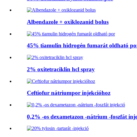
Albendazole + oxiklozanid bolus
45% tiamulin hidrogén fumarát oldható po
2% oxitetraciklin hcl spray
Ceftiofur nátriumpor injekcióhoz
0,2% -os dexametazon -nátrium -foszfát inj