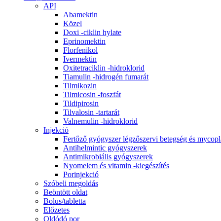
API
Abamektin
Közel
Doxi -ciklin hylate
Eprinomektin
Florfenikol
Ivermektin
Oxitetraciklin -hidroklorid
Tiamulin -hidrogén fumarát
Tilmikozin
Tilmicosin -foszfát
Tildipirosin
Tilvalosin -tartarát
Valnemulin -hidroklorid
Injekció
Fertőző gyógyszer légzőszervi betegség és mycopl
Antihelmintic gyógyszerek
Antimikrobiális gyógyszerek
Nyomelem és vitamin -kiegészítés
Porinjekció
Szóbeli megoldás
Beöntött oldat
Bolus/tabletta
Előzetes
Oldódó por