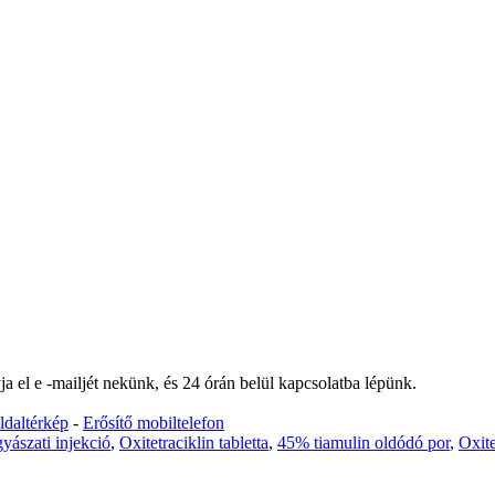
a el e -mailjét nekünk, és 24 órán belül kapcsolatba lépünk.
ldaltérkép
-
Erősítő mobiltelefon
ászati ​​injekció
,
Oxitetraciklin tabletta
,
45% tiamulin oldódó por
,
Oxite