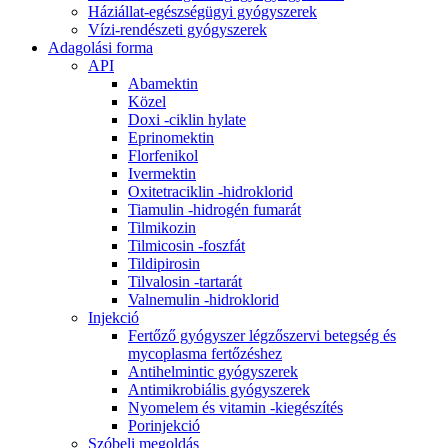
Háziállat-egészségügyi gyógyszerek
Vízi-rendészeti gyógyszerek
Adagolási forma
API
Abamektin
Közel
Doxi -ciklin hylate
Eprinomektin
Florfenikol
Ivermektin
Oxitetraciklin -hidroklorid
Tiamulin -hidrogén fumarát
Tilmikozin
Tilmicosin -foszfát
Tildipirosin
Tilvalosin -tartarát
Valnemulin -hidroklorid
Injekció
Fertőző gyógyszer légzőszervi betegség és
mycoplasma fertőzéshez
Antihelmintic gyógyszerek
Antimikrobiális gyógyszerek
Nyomelem és vitamin -kiegészítés
Porinjekció
Szóbeli megoldás