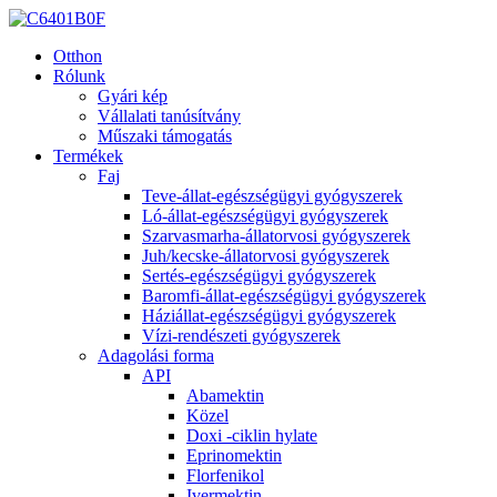
Otthon
Rólunk
Gyári kép
Vállalati tanúsítvány
Műszaki támogatás
Termékek
Faj
Teve-állat-egészségügyi gyógyszerek
Ló-állat-egészségügyi gyógyszerek
Szarvasmarha-állatorvosi gyógyszerek
Juh/kecske-állatorvosi gyógyszerek
Sertés-egészségügyi gyógyszerek
Baromfi-állat-egészségügyi gyógyszerek
Háziállat-egészségügyi gyógyszerek
Vízi-rendészeti gyógyszerek
Adagolási forma
API
Abamektin
Közel
Doxi -ciklin hylate
Eprinomektin
Florfenikol
Ivermektin