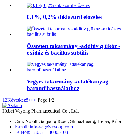
0,1%, 0,2% diklazuril előzetes
Összetett takarmány -additív glükóz -
oxidáz és bacillus subtilis
Vegyes takarmány -adalékanyag
baromfihasználathoz
1
2
Következő>
>>
Page 1/2
Hebei Veyong Pharmaceutical Co., Ltd.
Cím: No.68 Ganjiang Road, Shijiazhuang, Hebei, Kína
E-mail: info-vet@veyong.com
Telefon: +86 311 86065103