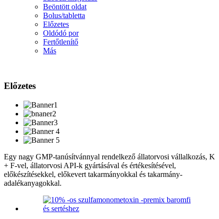
Beöntött oldat
Bolus/tabletta
Előzetes
Oldódó por
Fertőtlenítő
Más
Előzetes
Egy nagy GMP-tanúsítvánnyal rendelkező állatorvosi vállalkozás, K
+ F-vel, állatorvosi API-k gyártásával és értékesítésével,
előkészítésekkel, előkevert takarmányokkal és takarmány-
adalékanyagokkal.