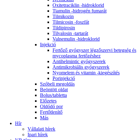
Oxitetraciklin -hidroklorid
Tiamulin -hidrogén fumarát
Tilmikozin
Tilmicosin -foszfát
Tildipirosin
Tilvalosin -tartarát
Valnemulin -hidroklorid
Injekció
Fertőző gyógyszer légzőszervi betegség és
mycoplasma fertőzéshez
Antihelmintic gyógyszerek
Antimikrobiális gyógyszerek
Nyomelem és vitamin -kiegészítés
Porinjekció
Szóbeli megoldás
Beöntött oldat
Bolus/tabletta
Előzetes
Oldódó por
Fertőtlenítő
Más
Hír
Vállalati hírek
Ipari hírek