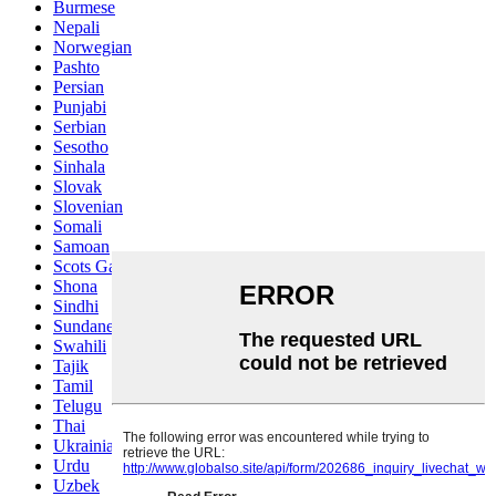
Burmese
Nepali
Norwegian
Pashto
Persian
Punjabi
Serbian
Sesotho
Sinhala
Slovak
Slovenian
Somali
Samoan
Scots Gaelic
Shona
Sindhi
Sundanese
Swahili
Tajik
Tamil
Telugu
Thai
Ukrainian
Urdu
Uzbek