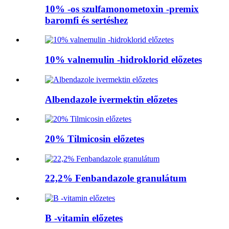
10% -os szulfamonometoxin -premix
baromfi és sertéshez
10% valnemulin -hidroklorid előzetes
Albendazole ivermektin előzetes
20% Tilmicosin előzetes
22,2% Fenbandazole granulátum
B -vitamin előzetes