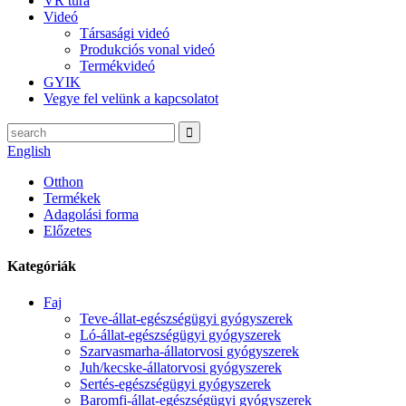
VR túra
Videó
Társasági videó
Produkciós vonal videó
Termékvideó
GYIK
Vegye fel velünk a kapcsolatot
English
Otthon
Termékek
Adagolási forma
Előzetes
Kategóriák
Faj
Teve-állat-egészségügyi gyógyszerek
Ló-állat-egészségügyi gyógyszerek
Szarvasmarha-állatorvosi gyógyszerek
Juh/kecske-állatorvosi gyógyszerek
Sertés-egészségügyi gyógyszerek
Baromfi-állat-egészségügyi gyógyszerek