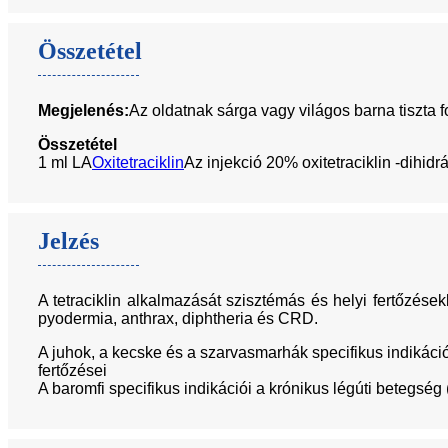
Összetétel
Megjelenés:
Az oldatnak sárga vagy világos barna tiszta f
Összetétel
1 ml LA
Oxitetraciklin
Az injekció 20% oxitetraciklin -dihid
Jelzés
A tetraciklin alkalmazását szisztémás és helyi fertőzések
pyodermia, anthrax, diphtheria és CRD.
A juhok, a kecske és a szarvasmarhák specifikus indikációi 
fertőzései
A baromfi specifikus indikációi a krónikus légúti betegség