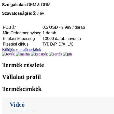
Szolgáltatás:
OEM & ODM
Szavatossági idő:
3 év
FOB ár
0,5 USD - 9 999 / darab
Min.Order mennyiség
1 darab
Ellátási képesség
10000 darab havonta
Fizetési ciklus
T/T, D/P, D/A, L/C
Küldjön e -mailt nekünk
Termék részlete
Vállalati profil
Termékcímkék
Videó