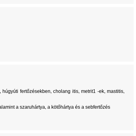
úgyúti fertőzésekben, cholang itis, metrit1 -ek, mastitis,
valamint a szaruhártya, a kötőhártya és a sebfertőzés