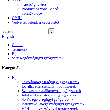
Videó
Társasági videó
Produkciós vonal videó
Termékvideó
GYIK
Vegye fel velünk a kapcsolatot
English
Otthon
Termékek
Faj
Sertés-egészségügyi gyógyszerek
Kategóriák
Faj
Teve-állat-egészségügyi gyógyszerek
Ló-állat-egészségügyi gyógyszerek
Szarvasmarha-állatorvosi gyógyszerek
Juh/kecske-állatorvosi gyógyszerek
Sertés-egészségügyi gyógyszerek
Baromfi-állat-egészségügyi gyógyszerek
Háziállat-egészségügyi gyógyszerek