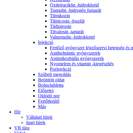
Oxitetraciklin -hidroklorid
Tiamulin -hidrogén fumarát
Tilmikozin
Tilmicosin -foszfát
Tildipirosin
Tilvalosin -tartarát
Valnemulin -hidroklorid
Injekció
Fertőző gyógyszer légzőszervi betegség és 
Antihelmintic gyógyszerek
Antimikrobiális gyógyszerek
Nyomelem és vitamin -kiegészítés
Porinjekció
Szóbeli megoldás
Beöntött oldat
Bolus/tabletta
Előzetes
Oldódó por
Fertőtlenítő
Más
Hír
Vállalati hírek
Ipari hírek
VR túra