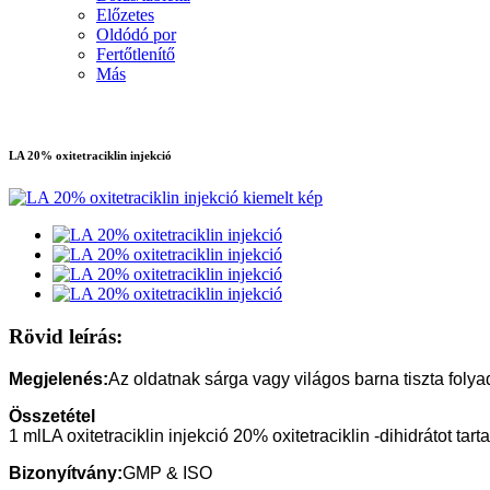
Előzetes
Oldódó por
Fertőtlenítő
Más
LA 20% oxitetraciklin injekció
Rövid leírás:
Megjelenés:
Az oldatnak sárga vagy világos barna tiszta folya
Összetétel
1 ml
LA oxitetraciklin injekció 20% oxitetraciklin -dihidrátot 
Bizonyítvány:
GMP & ISO