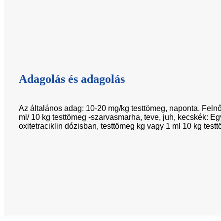
Adagolás és adagolás
Az általános adag: 10-20 mg/kg testtömeg, naponta. Felnőtt:
ml/ 10 kg testtömeg -szarvasmarha, teve, juh, kecskék: Eg
oxitetraciklin dózisban, testtömeg kg vagy 1 ml 10 kg test