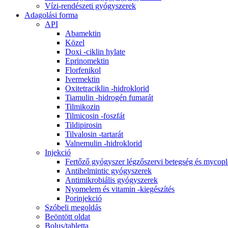
Vízi-rendészeti gyógyszerek
Adagolási forma
API
Abamektin
Közel
Doxi -ciklin hylate
Eprinomektin
Florfenikol
Ivermektin
Oxitetraciklin -hidroklorid
Tiamulin -hidrogén fumarát
Tilmikozin
Tilmicosin -foszfát
Tildipirosin
Tilvalosin -tartarát
Valnemulin -hidroklorid
Injekció
Fertőző gyógyszer légzőszervi betegség és mycopl
Antihelmintic gyógyszerek
Antimikrobiális gyógyszerek
Nyomelem és vitamin -kiegészítés
Porinjekció
Szóbeli megoldás
Beöntött oldat
Bolus/tabletta