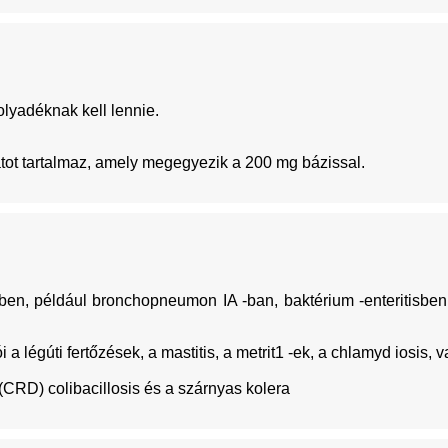
olyadéknak kell lennie.
rátot tartalmaz, amely megegyezik a 200 mg bázissal.
ben, például bronchopneumon IA -ban, baktérium -enteritisben, h
a légúti fertőzések, a mastitis, a metrit1 -ek, a chlamyd iosis, 
 (CRD) colibacillosis és a szárnyas kolera