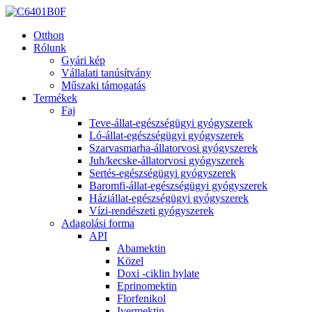
Otthon
Rólunk
Gyári kép
Vállalati tanúsítvány
Műszaki támogatás
Termékek
Faj
Teve-állat-egészségügyi gyógyszerek
Ló-állat-egészségügyi gyógyszerek
Szarvasmarha-állatorvosi gyógyszerek
Juh/kecske-állatorvosi gyógyszerek
Sertés-egészségügyi gyógyszerek
Baromfi-állat-egészségügyi gyógyszerek
Háziállat-egészségügyi gyógyszerek
Vízi-rendészeti gyógyszerek
Adagolási forma
API
Abamektin
Közel
Doxi -ciklin hylate
Eprinomektin
Florfenikol
Ivermektin